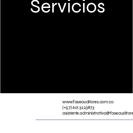
Servicios
www.faseauditores.com.co
(+57) 601 3223873
asistente.administrativo@faseauditor