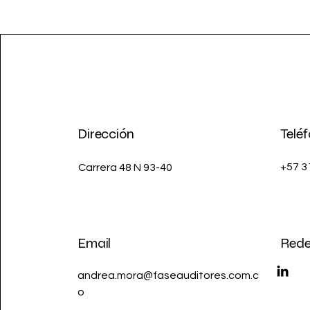
Dirección
Telé
+57 
Carrera 48 N 93-40
Email
Rede
andrea.mora@faseauditores.com.c
o